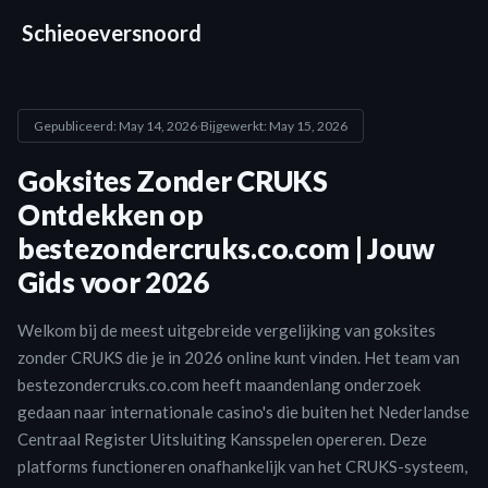
Schieoeversnoord
Gepubliceerd: May 14, 2026
·
Bijgewerkt: May 15, 2026
Goksites Zonder CRUKS
Ontdekken op
bestezondercruks.co.com | Jouw
Gids voor 2026
Welkom bij de meest uitgebreide vergelijking van goksites
zonder CRUKS die je in 2026 online kunt vinden. Het team van
bestezondercruks.co.com heeft maandenlang onderzoek
gedaan naar internationale casino's die buiten het Nederlandse
Centraal Register Uitsluiting Kansspelen opereren. Deze
platforms functioneren onafhankelijk van het CRUKS-systeem,