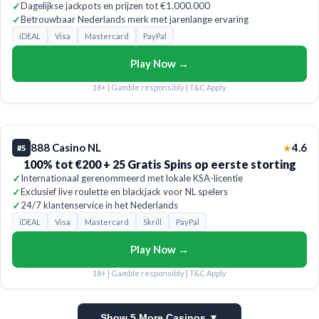
✓
Dagelijkse jackpots en prijzen tot €1.000.000
✓
Betrouwbaar Nederlands merk met jarenlange ervaring
iDEAL
Visa
Mastercard
PayPal
Play Now →
18+ | Gamble responsibly | T&C Apply
888 Casino NL
4.6
★
#5
100% tot €200 + 25 Gratis Spins op eerste storting
✓
Internationaal gerenommeerd met lokale KSA-licentie
✓
Exclusief live roulette en blackjack voor NL spelers
✓
24/7 klantenservice in het Nederlands
iDEAL
Visa
Mastercard
Skrill
PayPal
Play Now →
18+ | Gamble responsibly | T&C Apply
Show 5 More Casinos ▼