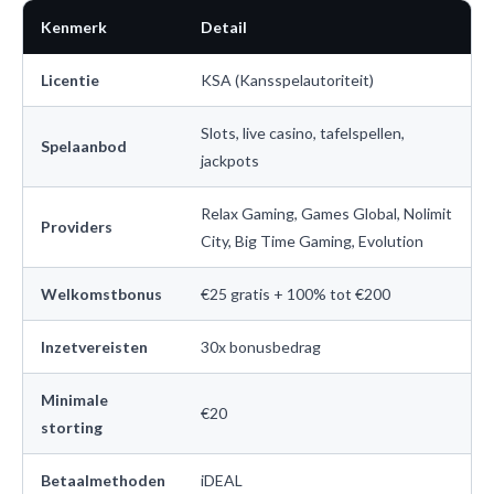
Kenmerk
Detail
Licentie
KSA (Kansspelautoriteit)
Slots, live casino, tafelspellen,
Spelaanbod
jackpots
Relax Gaming, Games Global, Nolimit
Providers
City, Big Time Gaming, Evolution
Welkomstbonus
€25 gratis + 100% tot €200
Inzetvereisten
30x bonusbedrag
Minimale
€20
storting
Betaalmethoden
iDEAL