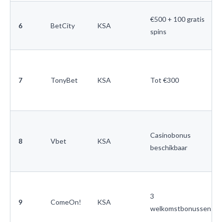
€500 + 100 gratis
6
BetCity
KSA
spins
7
TonyBet
KSA
Tot €300
Casinobonus
8
Vbet
KSA
beschikbaar
3
9
ComeOn!
KSA
welkomstbonussen