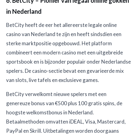
6. BetCity – Pionier van legaal online gokken
in Nederland
BetCity heeft de eer het allereerste legale online
casino van Nederland te zijn en heeft sindsdien een
sterke marktpositie opgebouwd. Het platform
combineert een modern casino met een uitgebreide
sportsbook en is bijzonder populair onder Nederlandse
spelers. De casino-sectie bevat een gevarieerde mix
van slots, live tafels en exclusieve games.
BetCity verwelkomt nieuwe spelers met een
genereuze bonus van €500 plus 100 gratis spins, de
hoogste welkomstbonus in Nederland.
Betaalmethoden omvatten iDEAL, Visa, Mastercard,
PayPal en Skrill. Uitbetalingen worden doorgaans