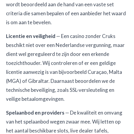
wordt beoordeeld aan de hand van een vaste set
criteria die samen bepalen of een aanbieder het waard
is om aan te bevelen.
Licentie en veiligheid
— Een casino zonder Cruks
beschikt niet over een Nederlandse vergunning, maar
dient wel gereguleerd te zijn door een erkende
toezichthouder. Wij controleren of er een geldige
licentie aanwezig is van bijvoorbeeld Curaçao, Malta
(MGA) of Gibraltar. Daarnaast beoordelen we de
technische beveiliging, zoals SSL-versleuteling en
veilige betaalomgevingen.
Spelaanbod en providers
— De kwaliteit en omvang
van het spelaanbod wegen zwaar mee. Wij letten op
het aantal beschikbare slots, live dealer tafels,