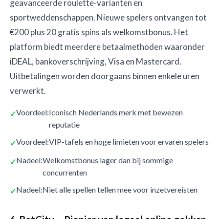
geavanceerde roulette-varianten en
sportweddenschappen. Nieuwe spelers ontvangen tot
€200 plus 20 gratis spins als welkomstbonus. Het
platform biedt meerdere betaalmethoden waaronder
iDEAL, bankoverschrijving, Visa en Mastercard.
Uitbetalingen worden doorgaans binnen enkele uren
verwerkt.
Voordeel:
Iconisch Nederlands merk met bewezen
reputatie
Voordeel:
VIP-tafels en hoge limieten voor ervaren spelers
Nadeel:
Welkomstbonus lager dan bij sommige
concurrenten
Nadeel:
Niet alle spellen tellen mee voor inzetvereisten