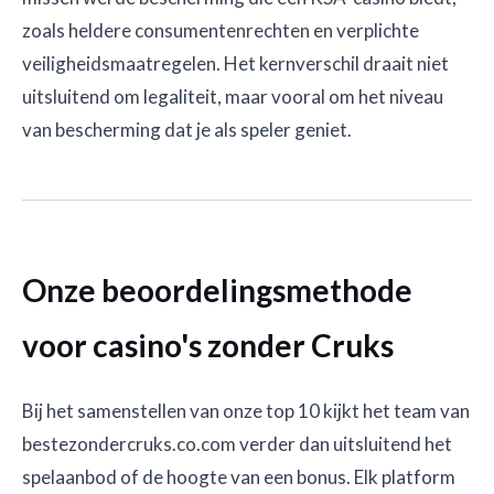
zoals heldere consumentenrechten en verplichte
veiligheidsmaatregelen. Het kernverschil draait niet
uitsluitend om legaliteit, maar vooral om het niveau
van bescherming dat je als speler geniet.
Onze beoordelingsmethode
voor casino's zonder Cruks
Bij het samenstellen van onze top 10 kijkt het team van
bestezondercruks.co.com verder dan uitsluitend het
spelaanbod of de hoogte van een bonus. Elk platform