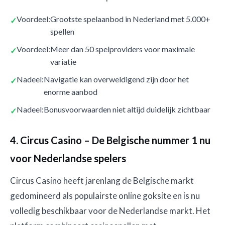
Voordeel:
Grootste spelaanbod in Nederland met 5.000+
spellen
Voordeel:
Meer dan 50 spelproviders voor maximale
variatie
Nadeel:
Navigatie kan overweldigend zijn door het
enorme aanbod
Nadeel:
Bonusvoorwaarden niet altijd duidelijk zichtbaar
4. Circus Casino – De Belgische nummer 1 nu
voor Nederlandse spelers
Circus Casino heeft jarenlang de Belgische markt
gedomineerd als populairste online goksite en is nu
volledig beschikbaar voor de Nederlandse markt. Het