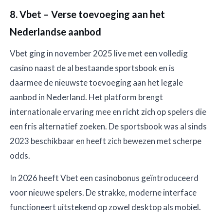
8. Vbet – Verse toevoeging aan het
Nederlandse aanbod
Vbet ging in november 2025 live met een volledig
casino naast de al bestaande sportsbook en is
daarmee de nieuwste toevoeging aan het legale
aanbod in Nederland. Het platform brengt
internationale ervaring mee en richt zich op spelers die
een fris alternatief zoeken. De sportsbook was al sinds
2023 beschikbaar en heeft zich bewezen met scherpe
odds.
In 2026 heeft Vbet een casinobonus geïntroduceerd
voor nieuwe spelers. De strakke, moderne interface
functioneert uitstekend op zowel desktop als mobiel.