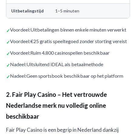
Uitbetalingstijd
1–5 minuten
Voordeel:
Uitbetalingen binnen enkele minuten verwerkt
Voordeel:
€25 gratis speeltegoed zonder storting vereist
Voordeel:
Ruim 4.800 casinospellen beschikbaar
Nadeel:
Uitsluitend iDEAL als betaalmethode
Nadeel:
Geen sportsbook beschikbaar op het platform
2. Fair Play Casino – Het vertrouwde
Nederlandse merk nu volledig online
beschikbaar
Fair Play Casino is een begrip in Nederland dankzij