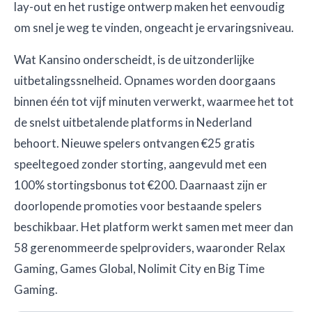
lay-out en het rustige ontwerp maken het eenvoudig
om snel je weg te vinden, ongeacht je ervaringsniveau.
Wat Kansino onderscheidt, is de uitzonderlijke
uitbetalingssnelheid. Opnames worden doorgaans
binnen één tot vijf minuten verwerkt, waarmee het tot
de snelst uitbetalende platforms in Nederland
behoort. Nieuwe spelers ontvangen €25 gratis
speeltegoed zonder storting, aangevuld met een
100% stortingsbonus tot €200. Daarnaast zijn er
doorlopende promoties voor bestaande spelers
beschikbaar. Het platform werkt samen met meer dan
58 gerenommeerde spelproviders, waaronder Relax
Gaming, Games Global, Nolimit City en Big Time
Gaming.