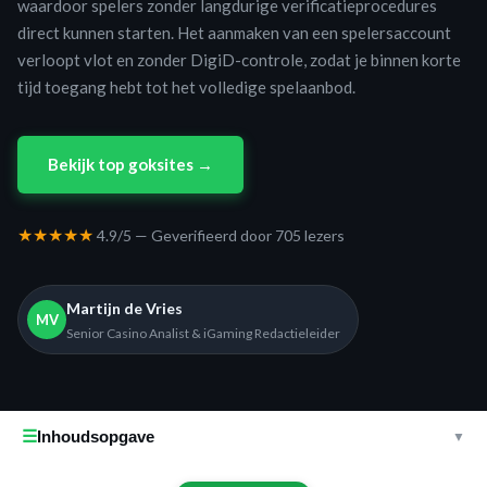
waardoor spelers zonder langdurige verificatieprocedures
direct kunnen starten. Het aanmaken van een spelersaccount
verloopt vlot en zonder DigiD-controle, zodat je binnen korte
tijd toegang hebt tot het volledige spelaanbod.
Bekijk top goksites →
★★★★★
4.9/5 — Geverifieerd door 705 lezers
Martijn de Vries
MV
Senior Casino Analist & iGaming Redactieleider
☰
Inhoudsopgave
▼