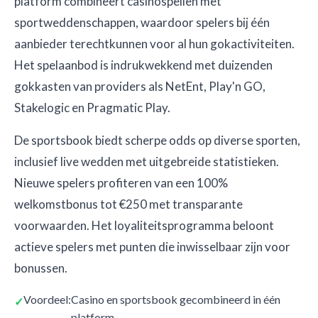
platform combineert casinospellen met
sportweddenschappen, waardoor spelers bij één
aanbieder terechtkunnen voor al hun gokactiviteiten.
Het spelaanbod is indrukwekkend met duizenden
gokkasten van providers als NetEnt, Play'n GO,
Stakelogic en Pragmatic Play.
De sportsbook biedt scherpe odds op diverse sporten,
inclusief live wedden met uitgebreide statistieken.
Nieuwe spelers profiteren van een 100%
welkomstbonus tot €250 met transparante
voorwaarden. Het loyaliteitsprogramma beloont
actieve spelers met punten die inwisselbaar zijn voor
bonussen.
Voordeel:
Casino en sportsbook gecombineerd in één
platform