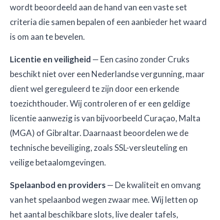
wordt beoordeeld aan de hand van een vaste set
criteria die samen bepalen of een aanbieder het waard
is om aan te bevelen.
Licentie en veiligheid
— Een casino zonder Cruks
beschikt niet over een Nederlandse vergunning, maar
dient wel gereguleerd te zijn door een erkende
toezichthouder. Wij controleren of er een geldige
licentie aanwezig is van bijvoorbeeld Curaçao, Malta
(MGA) of Gibraltar. Daarnaast beoordelen we de
technische beveiliging, zoals SSL-versleuteling en
veilige betaalomgevingen.
Spelaanbod en providers
— De kwaliteit en omvang
van het spelaanbod wegen zwaar mee. Wij letten op
het aantal beschikbare slots, live dealer tafels,