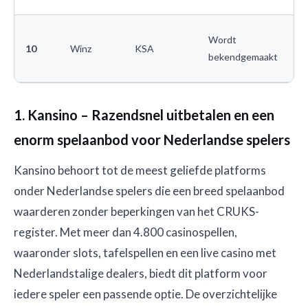
Wordt
10
Winz
KSA
bekendgemaakt
1. Kansino – Razendsnel uitbetalen en een
enorm spelaanbod voor Nederlandse spelers
Kansino behoort tot de meest geliefde platforms
onder Nederlandse spelers die een breed spelaanbod
waarderen zonder beperkingen van het CRUKS-
register. Met meer dan 4.800 casinospellen,
waaronder slots, tafelspellen en een live casino met
Nederlandstalige dealers, biedt dit platform voor
iedere speler een passende optie. De overzichtelijke