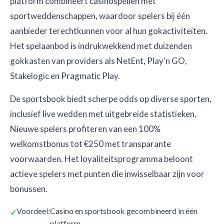
platform combineert casinospellen met
sportweddenschappen, waardoor spelers bij één
aanbieder terechtkunnen voor al hun gokactiviteiten.
Het spelaanbod is indrukwekkend met duizenden
gokkasten van providers als NetEnt, Play'n GO,
Stakelogic en Pragmatic Play.
De sportsbook biedt scherpe odds op diverse sporten,
inclusief live wedden met uitgebreide statistieken.
Nieuwe spelers profiteren van een 100%
welkomstbonus tot €250 met transparante
voorwaarden. Het loyaliteitsprogramma beloont
actieve spelers met punten die inwisselbaar zijn voor
bonussen.
Voordeel:
Casino en sportsbook gecombineerd in één
platform