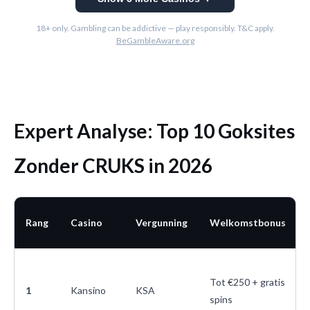
18+ only. Gambling can be addictive — play responsibly. T&C apply.
BeGambleAware.org
Expert Analyse: Top 10 Goksites
Zonder CRUKS in 2026
Rang
Casino
Vergunning
Welkomstbonus
Tot €250 + gratis
1
Kansino
KSA
spins