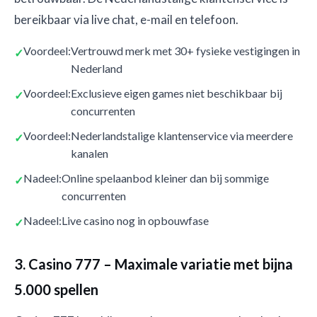
bereikbaar via live chat, e-mail en telefoon.
Voordeel:
Vertrouwd merk met 30+ fysieke vestigingen in
Nederland
Voordeel:
Exclusieve eigen games niet beschikbaar bij
concurrenten
Voordeel:
Nederlandstalige klantenservice via meerdere
kanalen
Nadeel:
Online spelaanbod kleiner dan bij sommige
concurrenten
Nadeel:
Live casino nog in opbouwfase
3. Casino 777 – Maximale variatie met bijna
5.000 spellen