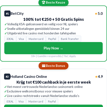
🏆 Beste Keuze
BetCity
5.0
★
#1
100% tot €250 + 50 Gratis Spins
✓
Volledig KSA-gelicenseerd en veilig voor NL spelers
✓
Snelle uitbetalingen gemiddeld binnen 24 uur
✓
Uitgebreid live casino met honderden tafelspellen
iDEAL
Visa
Mastercard
PayPal
Bank Transfer
Play Now →
18+ | Gamble responsibly | T&C Apply
🎰 Beste Bonus
Holland Casino Online
4.9
★
#2
Krijg tot €100 cashback in je eerste week
✓
Het meest vertrouwde Nederlandse casinomerk online
✓
Exclusieve welkomstbonus voor nieuwe spelers
✓
Live casino rechtstreeks vanuit Nederlandse studio's
iDEAL
Visa
Mastercard
PayPal