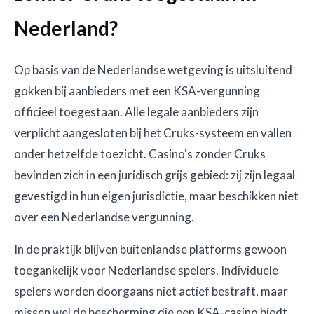
Nederland?
Op basis van de Nederlandse wetgeving is uitsluitend
gokken bij aanbieders met een KSA-vergunning
officieel toegestaan. Alle legale aanbieders zijn
verplicht aangesloten bij het Cruks-systeem en vallen
onder hetzelfde toezicht. Casino's zonder Cruks
bevinden zich in een juridisch grijs gebied: zij zijn legaal
gevestigd in hun eigen jurisdictie, maar beschikken niet
over een Nederlandse vergunning.
In de praktijk blijven buitenlandse platforms gewoon
toegankelijk voor Nederlandse spelers. Individuele
spelers worden doorgaans niet actief bestraft, maar
missen wel de bescherming die een KSA-casino biedt,