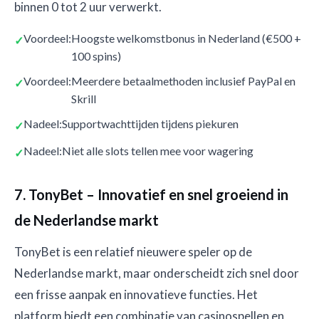
binnen 0 tot 2 uur verwerkt.
Voordeel:
Hoogste welkomstbonus in Nederland (€500 +
100 spins)
Voordeel:
Meerdere betaalmethoden inclusief PayPal en
Skrill
Nadeel:
Supportwachttijden tijdens piekuren
Nadeel:
Niet alle slots tellen mee voor wagering
7. TonyBet – Innovatief en snel groeiend in
de Nederlandse markt
TonyBet is een relatief nieuwere speler op de
Nederlandse markt, maar onderscheidt zich snel door
een frisse aanpak en innovatieve functies. Het
platform biedt een combinatie van casinospellen en