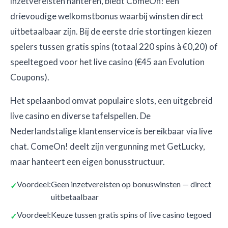
inzetvereisten hanteren, biedt ComeOn! een
drievoudige welkomstbonus waarbij winsten direct
uitbetaalbaar zijn. Bij de eerste drie stortingen kiezen
spelers tussen gratis spins (totaal 220 spins à €0,20) of
speeltegoed voor het live casino (€45 aan Evolution
Coupons).
Het spelaanbod omvat populaire slots, een uitgebreid
live casino en diverse tafelspellen. De
Nederlandstalige klantenservice is bereikbaar via live
chat. ComeOn! deelt zijn vergunning met GetLucky,
maar hanteert een eigen bonusstructuur.
Voordeel:
Geen inzetvereisten op bonuswinsten — direct
uitbetaalbaar
Voordeel:
Keuze tussen gratis spins of live casino tegoed