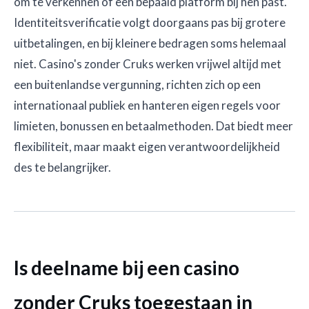
om te verkennen of een bepaald platform bij hen past.
Identiteitsverificatie volgt doorgaans pas bij grotere
uitbetalingen, en bij kleinere bedragen soms helemaal
niet. Casino's zonder Cruks werken vrijwel altijd met
een buitenlandse vergunning, richten zich op een
internationaal publiek en hanteren eigen regels voor
limieten, bonussen en betaalmethoden. Dat biedt meer
flexibiliteit, maar maakt eigen verantwoordelijkheid
des te belangrijker.
Is deelname bij een casino
zonder Cruks toegestaan in