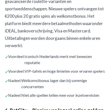
geavanceerde roulette-varianten en
sportweddenschappen. Nieuwe spelers ontvangen tot
€200 plus 20 gratis spins als welkomstbonus. Het
platform biedt meerdere betaalmethoden waaronder
iDEAL, bankoverschrijving, Visa en Mastercard.
Uitbetalingen worden doorgaans binnen enkele uren
verwerkt.
Voordeel:
Iconisch Nederlands merk met bewezen
reputatie
Voordeel:
VIP-tafels en hoge limieten voor ervaren spelers
Nadeel:
Welkomstbonus lager dan bij sommige
concurrenten
Nadeel:
Niet alle spellen tellen mee voor inzetvereisten