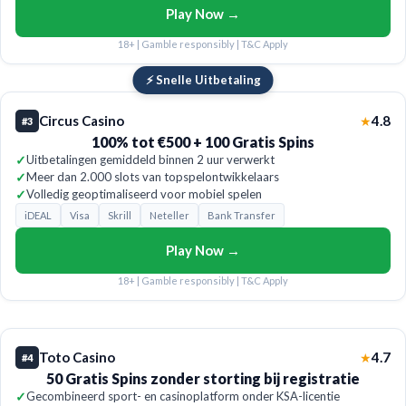
Play Now →
18+ | Gamble responsibly | T&C Apply
⚡ Snelle Uitbetaling
Circus Casino
4.8
★
#3
100% tot €500 + 100 Gratis Spins
✓
Uitbetalingen gemiddeld binnen 2 uur verwerkt
✓
Meer dan 2.000 slots van topspelontwikkelaars
✓
Volledig geoptimaliseerd voor mobiel spelen
iDEAL
Visa
Skrill
Neteller
Bank Transfer
Play Now →
18+ | Gamble responsibly | T&C Apply
Toto Casino
4.7
★
#4
50 Gratis Spins zonder storting bij registratie
✓
Gecombineerd sport- en casinoplatform onder KSA-licentie