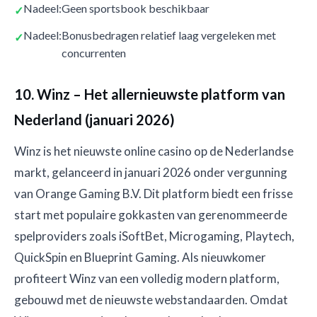
Nadeel:
Geen sportsbook beschikbaar
Nadeel:
Bonusbedragen relatief laag vergeleken met
concurrenten
10. Winz – Het allernieuwste platform van
Nederland (januari 2026)
Winz is het nieuwste online casino op de Nederlandse
markt, gelanceerd in januari 2026 onder vergunning
van Orange Gaming B.V. Dit platform biedt een frisse
start met populaire gokkasten van gerenommeerde
spelproviders zoals iSoftBet, Microgaming, Playtech,
QuickSpin en Blueprint Gaming. Als nieuwkomer
profiteert Winz van een volledig modern platform,
gebouwd met de nieuwste webstandaarden. Omdat