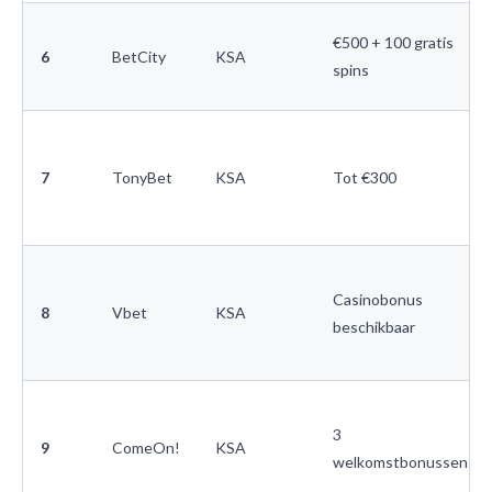
€500 + 100 gratis
6
BetCity
KSA
spins
7
TonyBet
KSA
Tot €300
Casinobonus
8
Vbet
KSA
beschikbaar
3
9
ComeOn!
KSA
welkomstbonussen