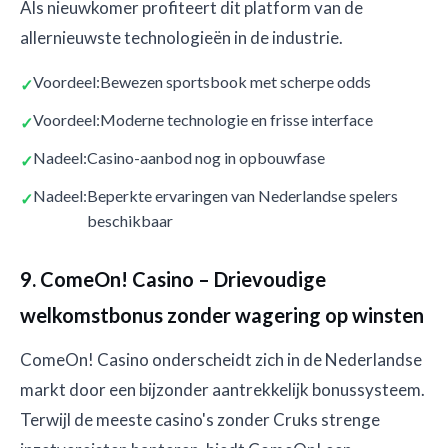
Als nieuwkomer profiteert dit platform van de
allernieuwste technologieën in de industrie.
Voordeel:
Bewezen sportsbook met scherpe odds
Voordeel:
Moderne technologie en frisse interface
Nadeel:
Casino-aanbod nog in opbouwfase
Nadeel:
Beperkte ervaringen van Nederlandse spelers
beschikbaar
9. ComeOn! Casino – Drievoudige
welkomstbonus zonder wagering op winsten
ComeOn! Casino onderscheidt zich in de Nederlandse
markt door een bijzonder aantrekkelijk bonussysteem.
Terwijl de meeste casino's zonder Cruks strenge