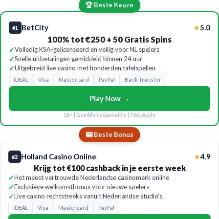
🏆 Beste Keuze
BetCity
5.0
★
#1
100% tot €250 + 50 Gratis Spins
✓
Volledig KSA-gelicenseerd en veilig voor NL spelers
✓
Snelle uitbetalingen gemiddeld binnen 24 uur
✓
Uitgebreid live casino met honderden tafelspellen
iDEAL
Visa
Mastercard
PayPal
Bank Transfer
Play Now →
18+ | Gamble responsibly | T&C Apply
🎰 Beste Bonus
Holland Casino Online
4.9
★
#2
Krijg tot €100 cashback in je eerste week
✓
Het meest vertrouwde Nederlandse casinomerk online
✓
Exclusieve welkomstbonus voor nieuwe spelers
✓
Live casino rechtstreeks vanuit Nederlandse studio's
iDEAL
Visa
Mastercard
PayPal