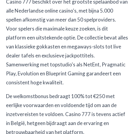
Casino 777 beschikt over het grootste spelaanbod van
alle Nederlandse online casino's, met bijna 5.000
spellen afkomstig van meer dan 50 spelproviders.
Voor spelers die maximale keuze zoeken, is dit
platform een uitstekende optie. De collectie bevat alles
van klassieke gokkasten en megaways-slots tot live
dealer tafels en exclusieve jackpottitels.
Samenwerking met topstudio's als NetEnt, Pragmatic
Play, Evolution en Blueprint Gaming garandeert een
consistent hoge kwaliteit.
De welkomstbonus bedraagt 100% tot €250 met
eerlijke voorwaarden en voldoende tijd om aan de
inzetvereisten te voldoen. Casino 777 is tevens actief
in België, hetgeen bijdraagt aan de ervaring en
betrouwbaarheid van het platform.