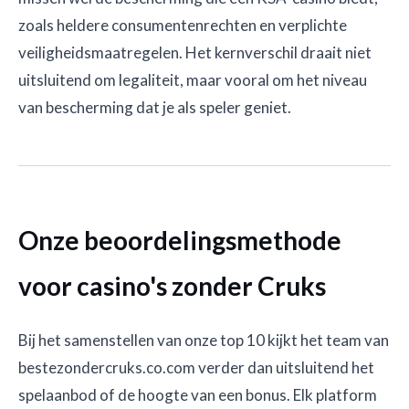
zoals heldere consumentenrechten en verplichte
veiligheidsmaatregelen. Het kernverschil draait niet
uitsluitend om legaliteit, maar vooral om het niveau
van bescherming dat je als speler geniet.
Onze beoordelingsmethode
voor casino's zonder Cruks
Bij het samenstellen van onze top 10 kijkt het team van
bestezondercruks.co.com verder dan uitsluitend het
spelaanbod of de hoogte van een bonus. Elk platform