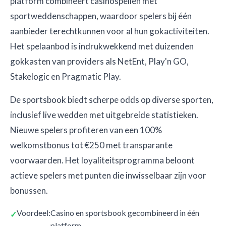
platform combineert casinospellen met
sportweddenschappen, waardoor spelers bij één
aanbieder terechtkunnen voor al hun gokactiviteiten.
Het spelaanbod is indrukwekkend met duizenden
gokkasten van providers als NetEnt, Play'n GO,
Stakelogic en Pragmatic Play.
De sportsbook biedt scherpe odds op diverse sporten,
inclusief live wedden met uitgebreide statistieken.
Nieuwe spelers profiteren van een 100%
welkomstbonus tot €250 met transparante
voorwaarden. Het loyaliteitsprogramma beloont
actieve spelers met punten die inwisselbaar zijn voor
bonussen.
Voordeel:
Casino en sportsbook gecombineerd in één
platform