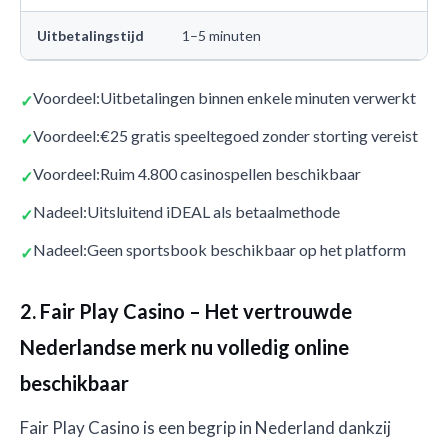
Uitbetalingstijd
1–5 minuten
Voordeel:
Uitbetalingen binnen enkele minuten verwerkt
Voordeel:
€25 gratis speeltegoed zonder storting vereist
Voordeel:
Ruim 4.800 casinospellen beschikbaar
Nadeel:
Uitsluitend iDEAL als betaalmethode
Nadeel:
Geen sportsbook beschikbaar op het platform
2. Fair Play Casino – Het vertrouwde
Nederlandse merk nu volledig online
beschikbaar
Fair Play Casino is een begrip in Nederland dankzij