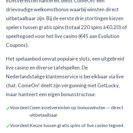
inzetvereisten hanteren, biedt ComeOn! een
drievoudige welkomstbonus waarbij winsten direct
uitbetaalbaar zijn. Bij de eerste drie stortingen kiezen
spelers tussen gratis spins (totaal 220 spins à €0,20) of
speeltegoed voor het live casino (€45 aan Evolution
Coupons).
Het spelaanbod omvat populaire slots, een uitgebreid
live casino en diverse tafelspellen. De
Nederlandstalige klantenservice is bereikbaar via live
chat. ComeOn! deelt zijn vergunning met GetLucky,
maar hanteert een eigen bonusstructuur.
Voordeel:
Geen inzetvereisten op bonuswinsten — direct
uitbetaalbaar
Voordeel:
Keuze tussen gratis spins of live casino tegoed