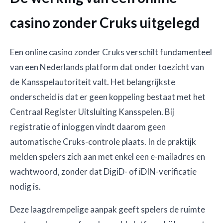
casino zonder Cruks uitgelegd
Een online casino zonder Cruks verschilt fundamenteel
van een Nederlands platform dat onder toezicht van
de Kansspelautoriteit valt. Het belangrijkste
onderscheid is dat er geen koppeling bestaat met het
Centraal Register Uitsluiting Kansspelen. Bij
registratie of inloggen vindt daarom geen
automatische Cruks-controle plaats. In de praktijk
melden spelers zich aan met enkel een e-mailadres en
wachtwoord, zonder dat DigiD- of iDIN-verificatie
nodig is.
Deze laagdrempelige aanpak geeft spelers de ruimte