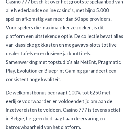
Casino 777 beschikt over het grootste spelaanbod van
alle Nederlandse online casino's, met bijna 5.000
spellen afkomstig van meer dan 50 spelproviders.
Voor spelers die maximale keuze zoeken, is dit
platform een uitstekende optie. De collectie bevat alles
van klassieke gokkasten en megaways-slots tot live
dealer tafels en exclusieve jackpottitels.
Samenwerking met topstudio's als NetEnt, Pragmatic
Play, Evolution en Blueprint Gaming garandeert een
consistent hoge kwaliteit.
De welkomstbonus bedraagt 100% tot €250 met
eerlijke voorwaarden en voldoende tijd om aan de
inzetvereisten te voldoen. Casino 777 is tevens actief
in België, hetgeen bijdraagt aan de ervaring en
betrouwbaarheid van het platform.