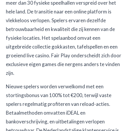
meer dan 30 fysieke speelhallen verspreid over het
hele land. De transitie naar een online platform is
vlekkeloos verlopen. Spelers ervaren dezelfde
betrouwbaarheid en kwaliteit die zij kennen van de
fysieke locaties. Het spelaanbod omvat een
uitgebreide collectie gokkasten, tafelspellen en een
groeiend live casino. Fair Play onderscheidt zich door
exclusieve eigen games die nergens anders te vinden
zijn.
Nieuwe spelers worden verwelkomd met een
stortingsbonus van 100% tot €200, terwijl vaste
spelers regelmatig profiteren van reload-acties.
Betaalmethoden omvatten iDEAL en
bankoverschrijving, en uitbetalingen verlopen
betrouwbaar. De Nederlandstalige klantenservice is