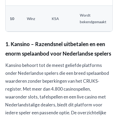
Wordt
10
Winz
KSA
bekendgemaakt
1. Kansino – Razendsnel uitbetalen en een
enorm spelaanbod voor Nederlandse spelers
Kansino behoort tot de meest geliefde platforms
onder Nederlandse spelers die een breed spelaanbod
waarderen zonder beperkingen van het CRUKS-
register. Met meer dan 4.800 casinospellen,
waaronder slots, tafelspellen en een live casino met
Nederlandstalige dealers, biedt dit platform voor
iedere speler een passende optie. De overzichtelijke