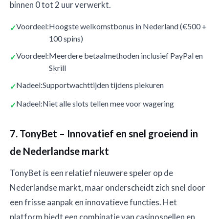
binnen 0 tot 2 uur verwerkt.
Voordeel:
Hoogste welkomstbonus in Nederland (€500 +
100 spins)
Voordeel:
Meerdere betaalmethoden inclusief PayPal en
Skrill
Nadeel:
Supportwachttijden tijdens piekuren
Nadeel:
Niet alle slots tellen mee voor wagering
7. TonyBet – Innovatief en snel groeiend in
de Nederlandse markt
TonyBet is een relatief nieuwere speler op de
Nederlandse markt, maar onderscheidt zich snel door
een frisse aanpak en innovatieve functies. Het
platform biedt een combinatie van casinospellen en