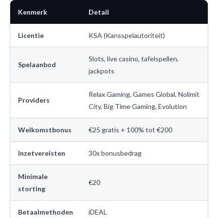
Kenmerk
Detail
Licentie
KSA (Kansspelautoriteit)
Slots, live casino, tafelspellen,
Spelaanbod
jackpots
Relax Gaming, Games Global, Nolimit
Providers
City, Big Time Gaming, Evolution
Welkomstbonus
€25 gratis + 100% tot €200
Inzetvereisten
30x bonusbedrag
Minimale
€20
storting
Betaalmethoden
iDEAL