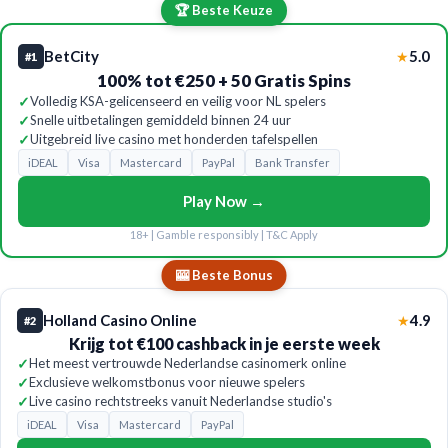
🏆 Beste Keuze
BetCity
5.0
★
#1
100% tot €250 + 50 Gratis Spins
✓
Volledig KSA-gelicenseerd en veilig voor NL spelers
✓
Snelle uitbetalingen gemiddeld binnen 24 uur
✓
Uitgebreid live casino met honderden tafelspellen
iDEAL
Visa
Mastercard
PayPal
Bank Transfer
Play Now →
18+ | Gamble responsibly | T&C Apply
🎰 Beste Bonus
Holland Casino Online
4.9
★
#2
Krijg tot €100 cashback in je eerste week
✓
Het meest vertrouwde Nederlandse casinomerk online
✓
Exclusieve welkomstbonus voor nieuwe spelers
✓
Live casino rechtstreeks vanuit Nederlandse studio's
iDEAL
Visa
Mastercard
PayPal