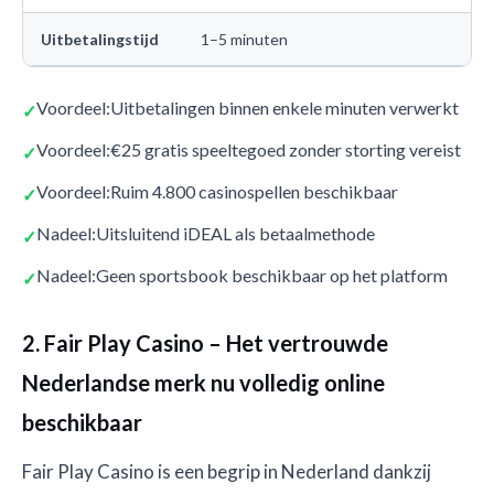
Uitbetalingstijd
1–5 minuten
Voordeel:
Uitbetalingen binnen enkele minuten verwerkt
Voordeel:
€25 gratis speeltegoed zonder storting vereist
Voordeel:
Ruim 4.800 casinospellen beschikbaar
Nadeel:
Uitsluitend iDEAL als betaalmethode
Nadeel:
Geen sportsbook beschikbaar op het platform
2. Fair Play Casino – Het vertrouwde
Nederlandse merk nu volledig online
beschikbaar
Fair Play Casino is een begrip in Nederland dankzij