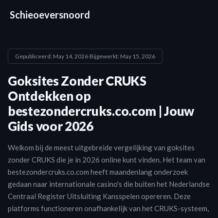
Schieoeversnoord
Gepubliceerd: May 14, 2026
·
Bijgewerkt: May 15, 2026
Goksites Zonder CRUKS
Ontdekken op
bestezondercruks.co.com | Jouw
Gids voor 2026
Welkom bij de meest uitgebreide vergelijking van goksites
zonder CRUKS die je in 2026 online kunt vinden. Het team van
bestezondercruks.co.com heeft maandenlang onderzoek
gedaan naar internationale casino's die buiten het Nederlandse
Centraal Register Uitsluiting Kansspelen opereren. Deze
platforms functioneren onafhankelijk van het CRUKS-systeem,